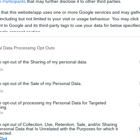
Keskinopeus
Keskinopeus
Participants
that may further disclose it to other third parties.
82 km/h
82 km/h
(-1 km/h)
(-1 km/h)
Liikennemäärä
Liikennemäärä
 that this website/app uses one or more Google services and may gath
636 kpl/h
732 kpl/h
(+119 kpl/h)
(+192 kpl/h)
including but not limited to your visit or usage behaviour. You may click 
Yleiskuvassa huomioitu mittauspisteet välillä Raasepori,
Dragsvik - Lohja, Virkkala
 to Google and its third-party tags to use your data for below specifi
Liikenne mittauspisteittäin
ogle consent section.
← Raasepori, Dragsvik
← 
<
<
l Data Processing Opt Outs
>
>
n →
Lohja, Virkkala →
Näytä Valtatie 25 kaikki mittauspisteet
o opt-out of the Sharing of my personal data.
Tiedot päivitetty 07.08.2026 15:49
In
o opt-out of the Sale of my Personal Data.
In
to opt-out of processing my Personal Data for Targeted
ing.
, voivat ruuhkautua erityisesti arjen ruuhka-aikoina, kuten klo 7–9 ja k
In
 ja missä kannattaa harkita vaihtoehtoista reittiä.
o opt-out of Collection, Use, Retention, Sale, and/or Sharing
ersonal Data that Is Unrelated with the Purposes for which it
ta Paloasema.fi:n
Tilannehuone Inkoo
-sivulta.
lected.
Out