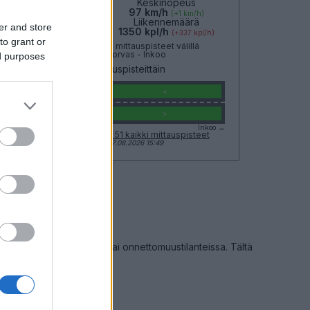
Keskinopeus
Keskinopeus
94 km/h
97 km/h
(-1 km/h)
(+1 km/h)
Liikennemäärä
Liikennemäärä
er and store
726 kpl/h
1350 kpl/h
(-21 kpl/h)
(+337 kpl/h)
to grant or
Yleiskuvassa huomioitu mittauspisteet välillä
Kirkkonummi, Jorvas - Inkoo
ed purposes
Liikenne mittauspisteittäin
Kirkkonummi, Jorvas
<
<
>
>
Inkoo →
Näytä Länsiväylä, Kantatie 51 kaikki mittauspisteet
Tiedot päivitetty 07.08.2026 15:49
lo 15–17, tietöiden takia tai onnettomuustilanteissa. Tältä