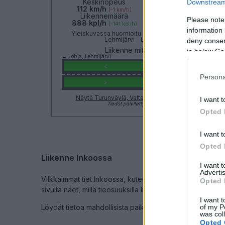
Keskinopeus
Keskinopeus
Downstream 
112 km/h
107 km/h
(-1 km/h)
(-4 km/h)
Liikennemäärä
Liikennemäärä
Please note
888 kpl/h
2124 kpl/h
(-141 kpl/h)
(+630 kpl/h)
information 
Yleiskuvassa huomioitu mittauspisteet välillä Lohja,
Lehmijärvi - Lohja, Karnainen
deny consent
Liikenne mittauspisteittäin
in below Go
← Lohja, Lehmijärvi
<
<
Persona
>
>
Lohja, Karnaine
Näytä Turunväylä, Valtatie 1 kaikki mittauspisteet
I want t
Tiedot päivitetty 07.08.2026 15:49
Opted 
I want t
Opted 
Liikenne Inkoossa
I want 
Advertis
Vilkkaimmat tiet Inkoossa, kuten
Länsiväylä / Kantatie 51
Opted 
sivulta näet, millä tieosuuksilla liikenne sujuu normaalisti
I want t
of my P
Löydät tietoa mahdollisista paikallisista onnettomuuksis
was col
Opted 