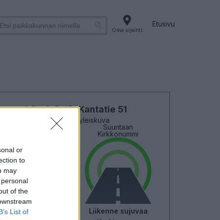
Etusivu
Oma sijainti
Länsiväylä, Kantatie 51
Liikenteen yleiskuva
Suuntaan
Suuntaan
Helsinki
Kirkkonummi
sonal or
ection to
ou may
 personal
out of the
 downstream
Liikenne sujuvaa
Liikenne sujuvaa
B’s List of