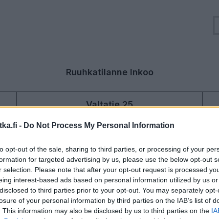
Ruuhkatilanne Inkoo
Valtatie 25
Hanko - Hyvinkää
Liikenteen yleiskuva
ka.fi -
Do Not Process My Personal Information
Suuntaan
Suuntaan
Hanko
Hyvinkää
to opt-out of the sale, sharing to third parties, or processing of your per
formation for targeted advertising by us, please use the below opt-out s
r selection. Please note that after your opt-out request is processed y
eing interest-based ads based on personal information utilized by us or
disclosed to third parties prior to your opt-out. You may separately opt-
losure of your personal information by third parties on the IAB’s list of
Liikenne sujuvaa
Liikenne sujuvaa
. This information may also be disclosed by us to third parties on the
IA