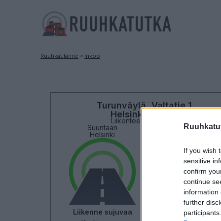
Ruuhkatilanne
»
Inkoo
Turunväylä, Valtatie 1
Helsinki - Lohja
Liikenteen yleiskuva
Ruuhkatut
Suuntaan
Suuntaan
Helsinki
Lohja
If you wish 
sensitive in
confirm you
continue se
information 
further disc
Liikenne sujuvaa
Liikenne sujuvaa
participants