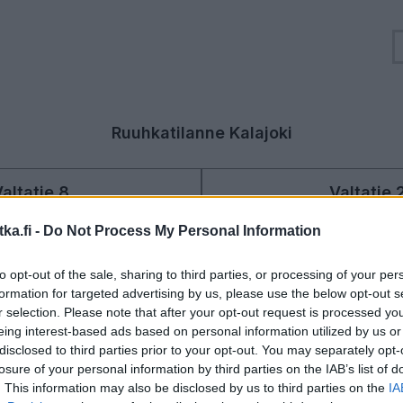
Ruuhkatilanne Kalajoki
altatie 8
Valtatie 
asa - Oulu
Kalajoki - Ii
enteen yleiskuva
Liikenteen ylei
ka.fi -
Do Not Process My Personal Information
Suuntaan
Suuntaan
Oulu
Kalajoki
to opt-out of the sale, sharing to third parties, or processing of your per
formation for targeted advertising by us, please use the below opt-out s
r selection. Please note that after your opt-out request is processed y
eing interest-based ads based on personal information utilized by us or
disclosed to third parties prior to your opt-out. You may separately opt-
losure of your personal information by third parties on the IAB’s list of
aa
Liikenne sujuvaa
Liikenne sujuvaa
L
. This information may also be disclosed by us to third parties on the
IA