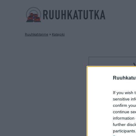
Ruuhkatilanne
»
Kalajoki
V
Va
Liik
Ruuhkatut
Suuntaan
Vaasa
If you wish 
sensitive in
confirm you
continue se
information 
further disc
Liikenne sujuv
participants