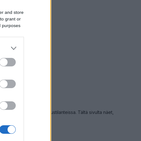
Keskinopeus
02 km/h
(+4 km/h)
Liikennemäärä
er and store
72 kpl/h
(+12 kpl/h)
to grant or
teet välillä Ylivieska
 Alavieska
ed purposes
teittäin
Ylivieska Alavieska →
mittauspisteet
2026 20:49
öiden takia tai onnettomuustilanteissa. Tältä sivulta näet,