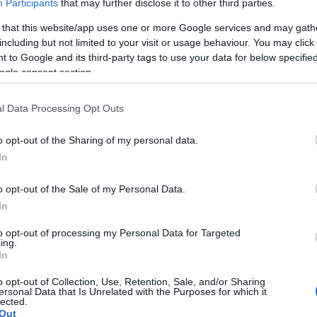
Keskinopeus
Keskinopeus
Participants
that may further disclose it to other third parties.
85 km/h
113 km/h
1
)
(-2 km/h)
(+16 km/h)
Liikennemäärä
Liikennemäärä
 that this website/app uses one or more Google services and may gath
174 kpl/h
72 kpl/h
/h)
(+18 kpl/h)
(-65 kpl/h)
including but not limited to your visit or usage behaviour. You may click 
u mittauspisteet välillä Kalajoki,
Yleiskuvassa huomioitu mittauspis
a - Kalajoki, Rahvo
Alavieska - Ylivieska
 to Google and its third-party tags to use your data for below specifi
e mittauspisteittäin
Liikenne mittauspis
ogle consent section.
← Ylivieska Alavieska
<
<
l Data Processing Opt Outs
>
>
Kalajoki, Rahvo →
e 8 kaikki mittauspisteet
Näytä Valtatie 27 kaikki 
o opt-out of the Sharing of my personal data.
ivitetty 07.08.2026 20:49
Tiedot päivitetty 07.08.
In
o opt-out of the Sale of my Personal Data.
In
to opt-out of processing my Personal Data for Targeted
ing.
autua erityisesti arjen ruuhka-aikoina, kuten klo 7–9 ja klo 15–17, tiet
In
attaa harkita vaihtoehtoista reittiä.
o opt-out of Collection, Use, Retention, Sale, and/or Sharing
ersonal Data that Is Unrelated with the Purposes for which it
ta Paloasema.fi:n
Tilannehuone Kalajoki
-sivulta.
lected.
Out