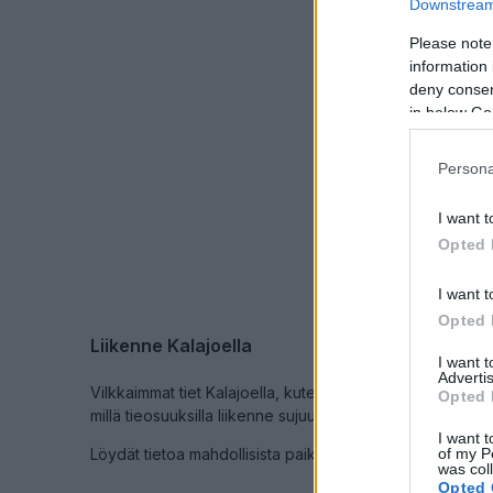
Keskinopeus
Downstream 
87 km/h
(-2 km/h
Liikennemäärä
Please note
150 kpl/h
(-12 kpl
information 
Yleiskuvassa huomioit
Himank
deny consent
Liikenn
in below Go
← Kalajoki, Himanka
<
Persona
>
Näytä Valtati
I want t
Tiedot pä
Opted 
I want t
Opted 
Liikenne Kalajoella
I want 
Advertis
Vilkkaimmat tiet Kalajoella, kuten
Valtatie 8
, voivat ruuhk
Opted 
millä tieosuuksilla liikenne sujuu normaalisti ja missä kann
I want t
of my P
Löydät tietoa mahdollisista paikallisista onnettomuuksis
was col
Opted 