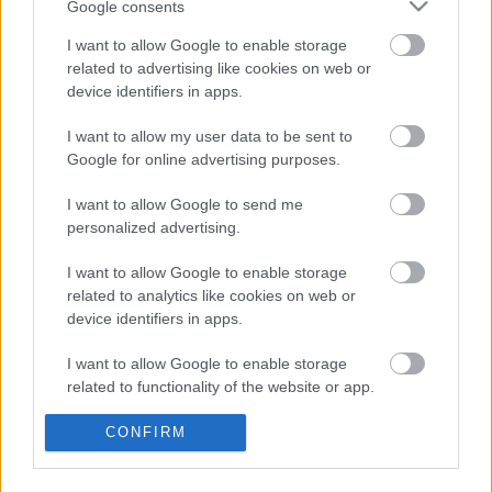
Google consents
I want to allow Google to enable storage
related to advertising like cookies on web or
device identifiers in apps.
I want to allow my user data to be sent to
Liikenne sujuvaa
Liikenne sujuvaa
Google for online advertising purposes.
Keskinopeus
Keskinopeus
68 km/h
62 km/h
(-2 km/h)
(-7 km/h)
Liikennemäärä
Liikennemäärä
I want to allow Google to send me
30 kpl/h
36 kpl/h
(-17 kpl/h)
(-11 kpl/h)
personalized advertising.
Yleiskuvassa huomioitu mittauspisteet välillä Pyhtää - Pyhtää,
Siltakylä
Liikenne mittauspisteittäin
I want to allow Google to enable storage
← Pyhtää
related to analytics like cookies on web or
<
<
device identifiers in apps.
>
>
I want to allow Google to enable storage
Pyhtää, Siltakylä →
Näytä Itäväylä, Seututie 170 kaikki mittauspisteet
related to functionality of the website or app.
Tiedot päivitetty 07.08.2026 21:01
I want to allow Google to enable storage
CONFIRM
related to personalization.