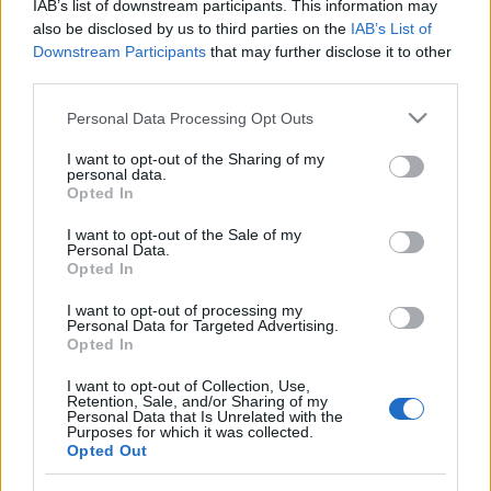
IAB’s list of downstream participants. This information may
also be disclosed by us to third parties on the
IAB’s List of
Downstream Participants
that may further disclose it to other
Liikenne sujuvaa
Liikenne sujuvaa
third parties.
Keskinopeus
Keskinopeus
83 km/h
85 km/h
Please note that this website/app uses one or more Google
(±0 km/h)
(+2 km/h)
Personal Data Processing Opt Outs
Liikennemäärä
Liikennemäärä
services and may gather and store information including but
198 kpl/h
126 kpl/h
(-78 kpl/h)
(-118 kpl/h)
not limited to your visit or usage behaviour. You may click to
I want to opt-out of the Sharing of my
Yleiskuvassa huomioitu mittauspisteet välillä Kotka, Kotkansaari -
personal data.
Kotka, Juurikorpi
grant or deny consent to Google and its third-party tags to
Opted In
Liikenne mittauspisteittäin
use your data for below specified purposes in below Google
← Kotka, Kotkansaari
consent section.
I want to opt-out of the Sale of my
<
<
Personal Data.
Opted In
>
>
Kotka, Juurikorpi →
Näytä Valtatie 15 kaikki mittauspisteet
I want to opt-out of processing my
Tiedot päivitetty 07.08.2026 21:01
Personal Data for Targeted Advertising.
Opted In
Itäväylä, Seututie 170
I want to opt-out of Collection, Use,
Retention, Sale, and/or Sharing of my
Liikenteen yleiskuva
Personal Data that Is Unrelated with the
Suuntaan
Suuntaan
Purposes for which it was collected.
Loviisa
Kotka
Opted Out