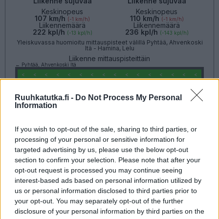
Liikenne sujuvaa
Liikenne sujuvaa
Keskinopeus
Keskinopeus
107 km/h
110 km/h
(-1 km/h)
(-1 km/h)
Liikennemäärä
Liikennemäärä
222 kpl/h
236 kpl/h
(-13 kpl/h)
(-143 kpl/h)
Yleiskuvassa huomioitu mittauspisteet välillä Pyhtää, Ahvenkoski
Itä - Hamina, Lelu
Liikenne mittauspisteittäin
← Pyhtää, Ahvenkoski Itä
<
<
<
<
<
<
<
<
<
<
<
<
<
<
<
<
>
>
>
>
>
>
>
>
>
>
>
>
>
>
>
>
Ruuhkatutka.fi -
Do Not Process My Personal
Hamina, Lelu →
Näytä Valtatie 7 kaikki mittauspisteet
Information
Tiedot päivitetty 07.08.2026 21:01
If you wish to opt-out of the sale, sharing to third parties, or
Valtatie 15
processing of your personal or sensitive information for
Kotka - Kouvola
targeted advertising by us, please use the below opt-out
Liikenteen yleiskuva
Suuntaan
Suuntaan
section to confirm your selection. Please note that after your
Kotka
Kouvola
opt-out request is processed you may continue seeing
interest-based ads based on personal information utilized by
us or personal information disclosed to third parties prior to
your opt-out. You may separately opt-out of the further
disclosure of your personal information by third parties on the