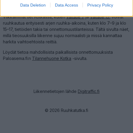
I want to allow Google to enable storage
Liikenne Kotkassa
Data Deletion
Data Access
Privacy Policy
related to security, including authentication
functionality and fraud prevention, and other
Vilkkaimmat tiet Kotkassa, kuten
Valtatie 7
ja
Valtatie 15
, voivat
user protection.
ruuhkautua erityisesti arjen ruuhka-aikoina, kuten klo 7–9 ja klo
15–17, tietöiden takia tai onnettomuustilanteissa. Tältä sivulta näet,
millä tieosuuksilla liikenne sujuu normaalisti ja missä kannattaa
harkita vaihtoehtoista reittiä.
Löydät tietoa mahdollisista paikallisista onnettomuuksista
Paloasema.fi:n
Tilannehuone Kotka
-sivulta.
Liikennetietojen lähde
Digitraffic.fi
© 2026 Ruuhkatutka.fi