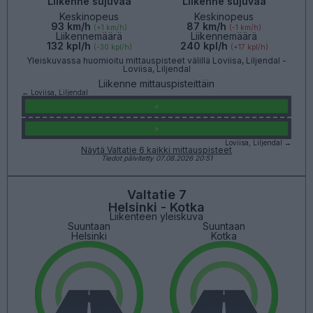
Liikenne sujuvaa
Liikenne sujuvaa
Keskinopeus
Keskinopeus
93 km/h
87 km/h
(+1 km/h)
(-1 km/h)
Liikennemäärä
Liikennemäärä
132 kpl/h
240 kpl/h
(-30 kpl/h)
(+17 kpl/h)
Yleiskuvassa huomioitu mittauspisteet välillä Loviisa, Liljendal -
Loviisa, Liljendal
Liikenne mittauspisteittäin
← Loviisa, Liljendal
<
>
Loviisa, Liljendal →
Näytä Valtatie 6 kaikki mittauspisteet
Tiedot päivitetty 07.08.2026 20:51
Valtatie 7
Helsinki - Kotka
Liikenteen yleiskuva
Suuntaan
Suuntaan
Helsinki
Kotka