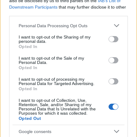
also be disclosed by us to third parties on the
IAB’s List of
Downstream Participants
that may further disclose it to other
third parties.
Please note that this website/app uses one or more Google
Personal Data Processing Opt Outs
services and may gather and store information including but
not limited to your visit or usage behaviour. You may click to
I want to opt-out of the Sharing of my
Liikenne sujuvaa
Liikenne sujuvaa
personal data.
grant or deny consent to Google and its third-party tags to
Keskinopeus
Keskinopeus
Opted In
use your data for below specified purposes in below Google
90 km/h
79 km/h
(+3 km/h)
(-8 km/h)
Liikennemäärä
Liikennemäärä
consent section.
I want to opt-out of the Sale of my
132 kpl/h
72 kpl/h
(-26 kpl/h)
(-141 kpl/h)
Personal Data.
Yleiskuvassa huomioitu mittauspisteet välillä Porvoo, Saksala -
Opted In
Porvoo, Saksala
Liikenne mittauspisteittäin
I want to opt-out of processing my
← Porvoo, Saksala
Personal Data for Targeted Advertising.
<
Opted In
>
I want to opt-out of Collection, Use,
Porvoo, Saksala →
Retention, Sale, and/or Sharing of my
Näytä Kantatie 55 kaikki mittauspisteet
Personal Data that Is Unrelated with the
Tiedot päivitetty 07.08.2026 20:51
Purposes for which it was collected.
Opted Out
Itäväylä, Seututie 170
Google consents
Liikenteen yleiskuva