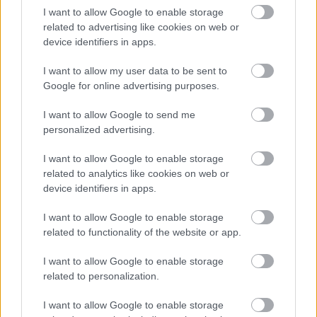
Suuntaan
Suuntaan
I want to allow Google to enable storage
Porvoo
Koskenkylä
related to advertising like cookies on web or
device identifiers in apps.
I want to allow my user data to be sent to
Google for online advertising purposes.
I want to allow Google to send me
personalized advertising.
Liikenne jonoutunut
Liikenne sujuvaa
Keskinopeus
Keskinopeus
I want to allow Google to enable storage
50 km/h
72 km/h
(-10 km/h)
(+8 km/h)
Liikennemäärä
Liikennemäärä
related to analytics like cookies on web or
24 kpl/h
18 kpl/h
(-15 kpl/h)
(-60 kpl/h)
device identifiers in apps.
Yleiskuvassa huomioitu mittauspisteet välillä Porvoo, Ilola -
Loviisa, Hagaböle
I want to allow Google to enable storage
Liikenne mittauspisteittäin
← Porvoo, Ilola
related to functionality of the website or app.
<
<
I want to allow Google to enable storage
>
>
related to personalization.
Loviisa, Hagaböle →
Näytä Itäväylä, Seututie 170 kaikki mittauspisteet
Tiedot päivitetty 07.08.2026 20:51
I want to allow Google to enable storage