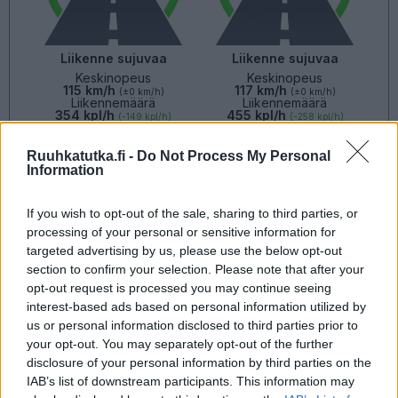
Liikenne sujuvaa
Liikenne sujuvaa
Keskinopeus
Keskinopeus
115 km/h
117 km/h
(±0 km/h)
(±0 km/h)
Liikennemäärä
Liikennemäärä
354 kpl/h
455 kpl/h
(-149 kpl/h)
(-258 kpl/h)
Yleiskuvassa huomioitu mittauspisteet välillä Helsinki, Bäcknäs -
Loviisa, Kärrbacka
Ruuhkatutka.fi -
Do Not Process My Personal
Liikenne mittauspisteittäin
Information
← Helsinki, Bäcknäs
<
<
<
<
<
<
<
<
<
<
<
<
<
If you wish to opt-out of the sale, sharing to third parties, or
>
>
>
>
>
>
>
>
>
>
>
>
>
processing of your personal or sensitive information for
Loviisa, Kärrbacka →
Näytä Valtatie 7 kaikki mittauspisteet
targeted advertising by us, please use the below opt-out
Tiedot päivitetty 07.08.2026 20:51
section to confirm your selection. Please note that after your
opt-out request is processed you may continue seeing
interest-based ads based on personal information utilized by
Kantatie 55
us or personal information disclosed to third parties prior to
Liikenteen yleiskuva
your opt-out. You may separately opt-out of the further
Suuntaan
Suuntaan
Porvoo
Mäntsälä
disclosure of your personal information by third parties on the
IAB’s list of downstream participants. This information may