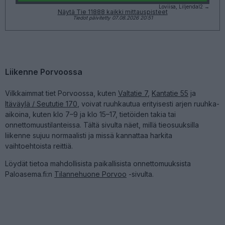
Loviisa, Liljendal2 →
Näytä Tie 11888 kaikki mittauspisteet
Tiedot päivitetty 07.08.2026 20:51
Liikenne Porvoossa
Vilkkaimmat tiet Porvoossa, kuten
Valtatie 7
,
Kantatie 55
ja
Itäväylä / Seututie 170
, voivat ruuhkautua erityisesti arjen ruuhka-
aikoina, kuten klo 7–9 ja klo 15–17, tietöiden takia tai
onnettomuustilanteissa. Tältä sivulta näet, millä tieosuuksilla
liikenne sujuu normaalisti ja missä kannattaa harkita
vaihtoehtoista reittiä.
Löydät tietoa mahdollisista paikallisista onnettomuuksista
Paloasema.fi:n
Tilannehuone Porvoo
-sivulta.