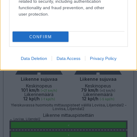
related to security, including authentication
functionality and fraud prevention, and other
Tie 11888
user protection.
Liikenteen yleiskuva
Suuntaan
Suuntaan
Porvoo
Kouvola
CONFIRM
Data Deletion
Data Access
Privacy Policy
Liikenne sujuvaa
Liikenne sujuvaa
Keskinopeus
Keskinopeus
101 km/h
79 km/h
(+21 km/h)
(±0 km/h)
Liikennemäärä
Liikennemäärä
12 kpl/h
12 kpl/h
(-1 kpl/h)
(-5 kpl/h)
Yleiskuvassa huomioitu mittauspisteet välillä Loviisa, Liljendal2 -
Loviisa, Liljendal2
Liikenne mittauspisteittäin
← Loviisa, Liljendal2
<
>