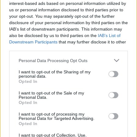
Liikenne sujuvaa
Liikenne sujuvaa
interest-based ads based on personal information utilized by
Keskinopeus
Keskinopeus
us or personal information disclosed to third parties prior to
97 km/h
97 km/h
(+3 km/h)
(-3 km/h)
Liikennemäärä
Liikennemäärä
your opt-out. You may separately opt-out of the further
72 kpl/h
60 kpl/h
(+21 kpl/h)
(+24 kpl/h)
disclosure of your personal information by third parties on the
Yleiskuvassa huomioitu mittauspisteet välillä Puolanka, Aska -
IAB’s list of downstream participants. This information may
Puolanka, Aska
also be disclosed by us to third parties on the
IAB’s List of
Liikenne mittauspisteittäin
← Puolanka, Aska
Downstream Participants
that may further disclose it to other
<
third parties.
>
Please note that this website/app uses one or more Google
Personal Data Processing Opt Outs
Puolanka, Aska →
services and may gather and store information including but
Näytä Kantatie 78 kaikki mittauspisteet
Tiedot päivitetty 09.08.2026 14:09
not limited to your visit or usage behaviour. You may click to
I want to opt-out of the Sharing of my
personal data.
grant or deny consent to Google and its third-party tags to
Opted In
use your data for below specified purposes in below Google
consent section.
I want to opt-out of the Sale of my
Personal Data.
Liikenne Puolangassa
Opted In
I want to opt-out of processing my
Vilkkaimmat tiet Puolangassa, kuten
Kantatie 78
, voivat
Personal Data for Targeted Advertising.
ruuhkautua erityisesti arjen ruuhka-aikoina, kuten klo 7–9 ja klo
Opted In
15–17, tietöiden takia tai onnettomuustilanteissa. Tältä sivulta näet,
millä tieosuuksilla liikenne sujuu normaalisti ja missä kannattaa
I want to opt-out of Collection, Use,