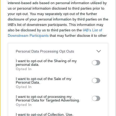
Liikenne sujuvaa
Liikenne sujuvaa
interest-based ads based on personal information utilized by
Keskinopeus
Keskinopeus
us or personal information disclosed to third parties prior to
102 km/h
101 km/h
(+1 km/h)
(±0 km/h)
Liikennemäärä
Liikennemäärä
your opt-out. You may separately opt-out of the further
256 kpl/h
211 kpl/h
(-5 kpl/h)
(+12 kpl/h)
disclosure of your personal information by third parties on the
Yleiskuvassa huomioitu mittauspisteet välillä Ii, Myllykangas -
IAB’s list of downstream participants. This information may
Keminmaa, mp2 Jokisuu
also be disclosed by us to third parties on the
IAB’s List of
Liikenne mittauspisteittäin
← Ii, Myllykangas
Downstream Participants
that may further disclose it to other
<
<
<
<
<
<
<
<
<
<
third parties.
>
>
>
>
>
>
>
>
>
>
Please note that this website/app uses one or more Google
Personal Data Processing Opt Outs
Keminmaa, mp2 Jokisuu →
services and may gather and store information including but
Näytä Valtatie 4 kaikki mittauspisteet
Tiedot päivitetty 08.08.2026 21:13
not limited to your visit or usage behaviour. You may click to
I want to opt-out of the Sharing of my
personal data.
grant or deny consent to Google and its third-party tags to
Opted In
use your data for below specified purposes in below Google
consent section.
I want to opt-out of the Sale of my
Personal Data.
Liikenne Simossa
Opted In
I want to opt-out of processing my
Vilkkaimmat tiet Simossa, kuten
Valtatie 4
, voivat ruuhkautua
Personal Data for Targeted Advertising.
erityisesti arjen ruuhka-aikoina, kuten klo 7–9 ja klo 15–17,
Opted In
tietöiden takia tai onnettomuustilanteissa. Tältä sivulta näet, millä
tieosuuksilla liikenne sujuu normaalisti ja missä kannattaa harkita
I want to opt-out of Collection, Use,