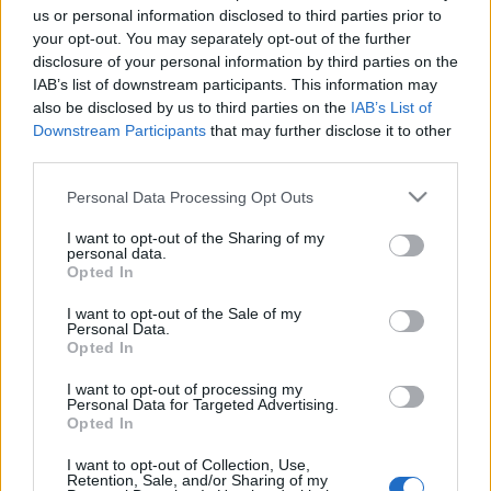
58 km/h
60 km/h
(-1 km/h)
(-1 km/h)
us or personal information disclosed to third parties prior to
Liikennemäärä
Liikennemäärä
1296 kpl/h
1380 kpl/h
your opt-out. You may separately opt-out of the further
(+212 kpl/h)
(+365 kpl/h)
disclosure of your personal information by third parties on the
Yleiskuva on keskimääräinen liikennetilanne tien kaikilta
mittauspisteiltä
IAB’s list of downstream participants. This information may
also be disclosed by us to third parties on the
IAB’s List of
Tien mittauspisteet
Downstream Participants
that may further disclose it to other
Suuntaan
Suuntaan
third parties.
Turku
Helsinki
Please note that this website/app uses one or more Google
Helsinki, Kivihaan tunneli
Personal Data Processing Opt Outs
services and may gather and store information including but
not limited to your visit or usage behaviour. You may click to
I want to opt-out of the Sharing of my
Sujuvaa
Jonoutunut
personal data.
grant or deny consent to Google and its third-party tags to
Opted In
Tiedot päivitetty 10.08.2026 13:30
use your data for below specified purposes in below Google
consent section.
I want to opt-out of the Sale of my
Personal Data.
Opted In
Tie 100 eli Hakamäentie on Helsingissä sijaitseva
vilkasliikenteinen tie, joka yhdistää Pasilan ja Käpylän alueet. Se
I want to opt-out of processing my
toimii tärkeänä osana pääkaupunkiseudun sisäistä
Personal Data for Targeted Advertising.
Opted In
liikenneverkkoa.
Tällä sivulla näet millä tieosuuksilla Hakamäentie, Seututie 100
I want to opt-out of Collection, Use,
Retention, Sale, and/or Sharing of my
liikenne sujuu normaalisti ja missä kannattaa harkita