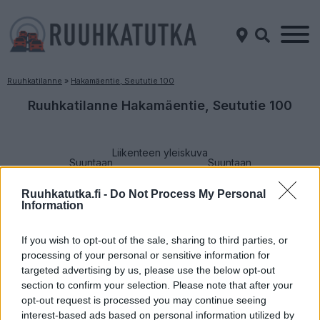
Ruuhkatilanne
»
Hakamäentie, Seututie 100
Ruuhkatilanne Hakamäentie, Seututie 100
Liikenteen yleiskuva
Suuntaan
Suuntaan
Turku
Helsinki
Ruuhkatutka.fi -
Do Not Process My Personal
Information
If you wish to opt-out of the sale, sharing to third parties, or
processing of your personal or sensitive information for
targeted advertising by us, please use the below opt-out
section to confirm your selection. Please note that after your
Liikenne jonoutunut
Liikenne sujuvaa
opt-out request is processed you may continue seeing
Keskinopeus
Keskinopeus
interest-based ads based on personal information utilized by