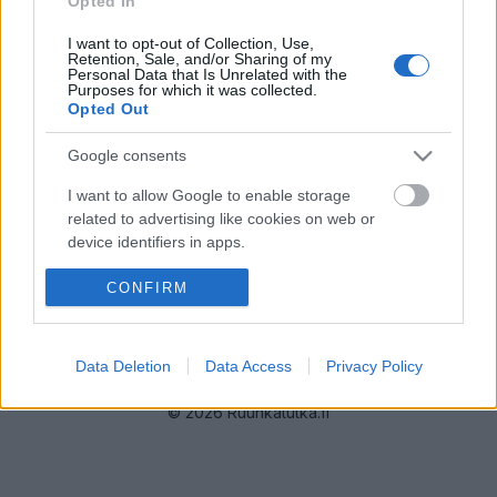
Opted In
Sujuvaa
Sujuvaa
I want to opt-out of Collection, Use,
Tiedot päivitetty 09.08.2026 15:34
Retention, Sale, and/or Sharing of my
Personal Data that Is Unrelated with the
Purposes for which it was collected.
Opted Out
Kehä II on Espoossa kulkeva kehätie, joka yhdistää Länsiväylän
Google consents
ja Turunväylän.
Tällä sivulla näet millä tieosuuksilla Kehä II, Seututie 102 liikenne
I want to allow Google to enable storage
sujuu normaalisti ja missä kannattaa harkita vaihtoehtoista reittiä.
related to advertising like cookies on web or
device identifiers in apps.
I want to allow my user data to be sent to
CONFIRM
Google for online advertising purposes.
Liikennetietojen lähde
Digitraffic.fi
I want to allow Google to send me
Data Deletion
Data Access
Privacy Policy
personalized advertising.
© 2026 Ruuhkatutka.fi
I want to allow Google to enable storage
related to analytics like cookies on web or
device identifiers in apps.