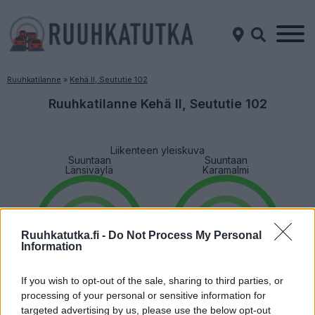
Ruuhkatilanne
»
Kehä II, Seututie 102
Ruuhkatilanne Kehä II, Seututie 102
Liikenteen yleiskuva
Suuntaan
Suuntaan
Länsiväylä
Karamalmi
Ruuhkatutka.fi -
Do Not Process My Personal
Information
If you wish to opt-out of the sale, sharing to third parties, or
Liikenne sujuvaa
Liikenne sujuvaa
processing of your personal or sensitive information for
Keskinopeus
Keskinopeus
targeted advertising by us, please use the below opt-out