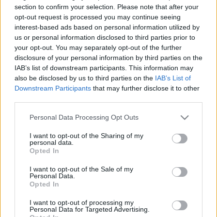
76 km/h
79 km/h
(±0 km/h)
(+2 km/h)
section to confirm your selection. Please note that after your
Liikennemäärä
Liikennemäärä
1776 kpl/h
1376 kpl/h
opt-out request is processed you may continue seeing
(+115 kpl/h)
(-231 kpl/h)
interest-based ads based on personal information utilized by
Yleiskuva on keskimääräinen liikennetilanne tien kaikilta
mittauspisteiltä
us or personal information disclosed to third parties prior to
your opt-out. You may separately opt-out of the further
Tien mittauspisteet
disclosure of your personal information by third parties on the
Suuntaan
Suuntaan
IAB’s list of downstream participants. This information may
Länsiväylä
Karamalmi
also be disclosed by us to third parties on the
IAB’s List of
Espoo, Olarinluoma
Downstream Participants
that may further disclose it to other
third parties.
Sujuvaa
Sujuvaa
Please note that this website/app uses one or more Google
Personal Data Processing Opt Outs
Suuntaan
Suuntaan
services and may gather and store information including but
Länsiväylä
Karamalmi
not limited to your visit or usage behaviour. You may click to
I want to opt-out of the Sharing of my
personal data.
Espoo, Kokinkylä
grant or deny consent to Google and its third-party tags to
Opted In
use your data for below specified purposes in below Google
consent section.
Sujuvaa
Sujuvaa
I want to opt-out of the Sale of my
Personal Data.
Suuntaan
Suuntaan
Opted In
Länsiväylä
Karamalmi
I want to opt-out of processing my
Espoo, Hiidenkallio
Personal Data for Targeted Advertising.