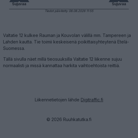
Sujuvaa
Sujuvaa
Tiedot päivitetty 08.08.2026 11:55
Valtatie 12 kulkee Rauman ja Kouvolan välillä mm. Tampereen ja
Lahden kautta. Tie toimii keskeisenä poikittaisyhteytenä Etelä-
Suomessa.
Tällä sivulla näet millä tieosuuksilla Valtatie 12 liikenne sujuu
normaalisti ja missä kannattaa harkita vaihtoehtoista reittiä.
Liikennetietojen lähde
Digitraffic.fi
© 2026 Ruuhkatutka.fi