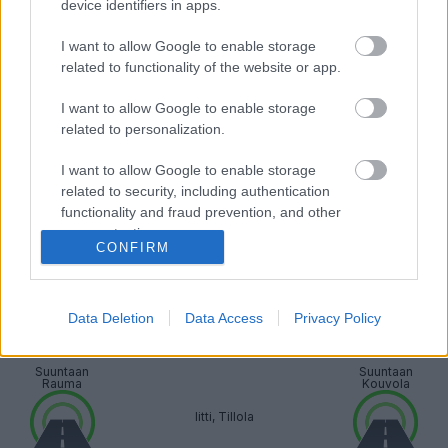
device identifiers in apps.
Suuntaan
Suuntaan
Rauma
Kouvola
I want to allow Google to enable storage
Lahti, Patomäki
related to functionality of the website or app.
Sujuvaa
Sujuvaa
I want to allow Google to enable storage
Suuntaan
Suuntaan
related to personalization.
Rauma
Kouvola
I want to allow Google to enable storage
Lahti, Liipola
related to security, including authentication
functionality and fraud prevention, and other
Sujuvaa
Sujuvaa
user protection.
CONFIRM
Suuntaan
Suuntaan
Rauma
Kouvola
Iitti, Mankala
Data Deletion
Data Access
Privacy Policy
Sujuvaa
Sujuvaa
Suuntaan
Suuntaan
Rauma
Kouvola
Iitti, Tillola