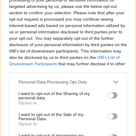
Sujuvaa
Sujuvaa
targeted advertising by us, please use the below opt-out
section to confirm your selection. Please note that after your
Suuntaan
Suuntaan
opt-out request is processed you may continue seeing
Rauma
Kouvola
interest-based ads based on personal information utilized by
Tampere, Tre Petsamo
us or personal information disclosed to third parties prior to
your opt-out. You may separately opt-out of the further
Sujuvaa
Sujuvaa
disclosure of your personal information by third parties on the
IAB’s list of downstream participants. This information may
Suuntaan
Suuntaan
Rauma
Kouvola
also be disclosed by us to third parties on the
IAB’s List of
Downstream Participants
that may further disclose it to other
Tampere, Tre Paasikiventie
third parties.
Sujuvaa
Sujuvaa
Please note that this website/app uses one or more Google
Personal Data Processing Opt Outs
services and may gather and store information including but
Suuntaan
Suuntaan
Rauma
Kouvola
not limited to your visit or usage behaviour. You may click to
I want to opt-out of the Sharing of my
personal data.
grant or deny consent to Google and its third-party tags to
Opted In
Tampere, Tre Teiskontie
use your data for below specified purposes in below Google
consent section.
I want to opt-out of the Sale of my
Sujuvaa
Sujuvaa
Personal Data.
Opted In
Suuntaan
Suuntaan
Rauma
Kouvola
I want to opt-out of processing my