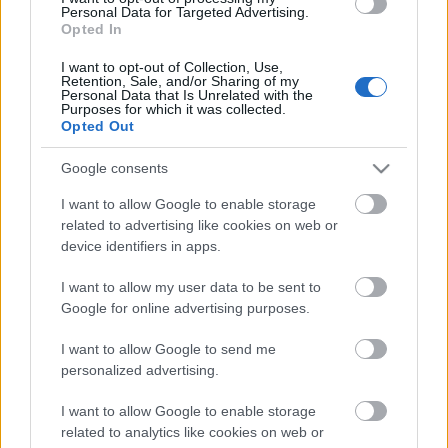
Personal Data for Targeted Advertising.
Tampere, Ruotula
Opted In
Sujuvaa
Sujuvaa
I want to opt-out of Collection, Use,
Retention, Sale, and/or Sharing of my
Suuntaan
Suuntaan
Personal Data that Is Unrelated with the
Rauma
Kouvola
Purposes for which it was collected.
Opted Out
Kangasala, Suorama
Google consents
Sujuvaa
Sujuvaa
I want to allow Google to enable storage
Suuntaan
Suuntaan
Rauma
Kouvola
related to advertising like cookies on web or
device identifiers in apps.
Hämeenlinna, Hauho
I want to allow my user data to be sent to
Sujuvaa
Sujuvaa
Google for online advertising purposes.
Suuntaan
Suuntaan
Rauma
Kouvola
I want to allow Google to send me
personalized advertising.
Hollola
I want to allow Google to enable storage
Sujuvaa
Sujuvaa
related to analytics like cookies on web or