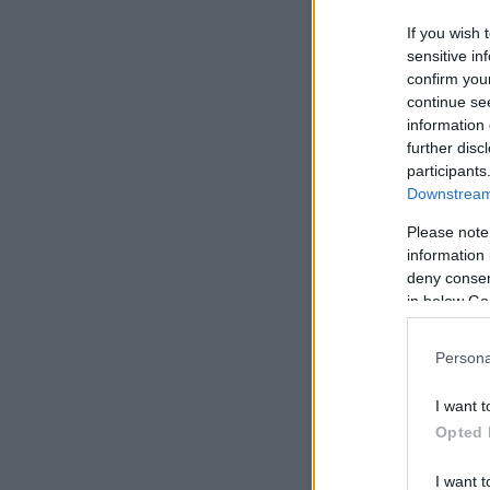
If you wish 
sensitive in
confirm you
continue se
information 
further disc
participants
Downstream 
Suunt
Please note
Helsi
information 
deny consent
in below Go
Suju
Persona
Suunt
Helsi
I want t
Opted 
I want t