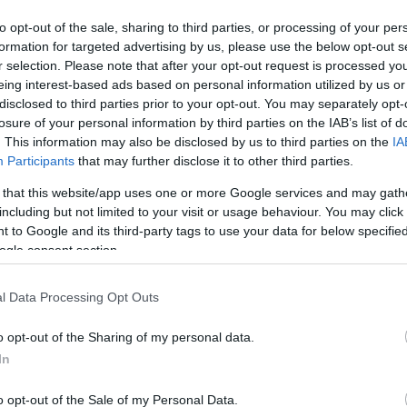
to opt-out of the sale, sharing to third parties, or processing of your per
Liikenne sujuvaa
Liikenne sujuvaa
formation for targeted advertising by us, please use the below opt-out s
Keskinopeus
Keskinopeus
r selection. Please note that after your opt-out request is processed y
84 km/h
86 km/h
(±0 km/h)
(±0 km/h)
Liikennemäärä
Liikennemäärä
eing interest-based ads based on personal information utilized by us or
1233 kpl/h
1464 kpl/h
(+27 kpl/h)
(+256 kpl/h)
disclosed to third parties prior to your opt-out. You may separately opt-
Yleiskuva on keskimääräinen liikennetilanne tien kaikilta mittauspisteiltä
losure of your personal information by third parties on the IAB’s list of
. This information may also be disclosed by us to third parties on the
IA
Tien mittauspisteet
Participants
that may further disclose it to other third parties.
aan
Su
 that this website/app uses one or more Google services and may gath
nki
Hy
including but not limited to your visit or usage behaviour. You may click 
 to Google and its third-party tags to use your data for below specifi
Helsinki, Oulunkylä
ogle consent section.
vaa
Su
l Data Processing Opt Outs
aan
Su
nki
Hy
o opt-out of the Sharing of my personal data.
In
Helsinki, Tuomarinkartano
o opt-out of the Sale of my Personal Data.