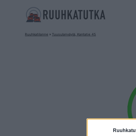
Ruuhkatilanne
»
Tuusulanväylä, Kantatie 45
Ruuhkatut