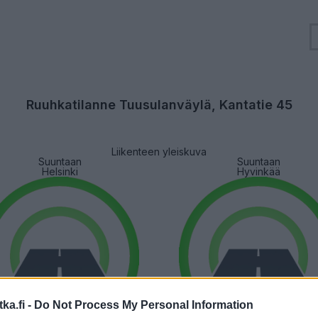
Ruuhkatilanne Tuusulanväylä, Kantatie 45
Liikenteen yleiskuva
Suuntaan
Suuntaan
Helsinki
Hyvinkää
ka.fi -
Do Not Process My Personal Information