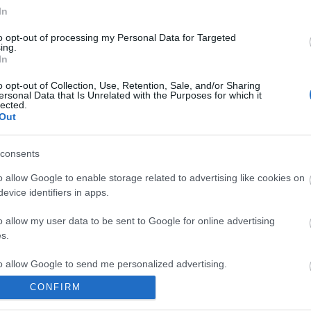
In
unut
Su
to opt-out of processing my Personal Data for Targeted
aan
Su
nki
Hy
ing.
In
Vantaa, Ilola
o opt-out of Collection, Use, Retention, Sale, and/or Sharing
ersonal Data that Is Unrelated with the Purposes for which it
lected.
Out
vaa
Su
aan
Su
nki
Hy
consents
o allow Google to enable storage related to advertising like cookies on
Tuusula, Rusutjärvi
evice identifiers in apps.
o allow my user data to be sent to Google for online advertising
vaa
Su
s.
Tiedot päivitetty 09.08.2026 14:58
to allow Google to send me personalized advertising.
CONFIRM
 välinen tie, joka kulkee Tuusulan ja Järvenpään kautta.
o allow Google to enable storage related to analytics like cookies on