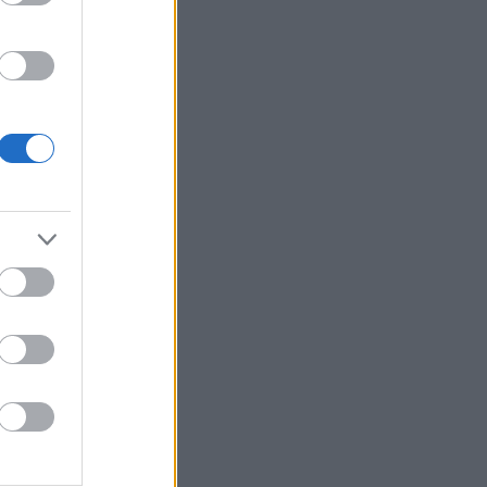
juvaa
untaan
vinkää
juvaa
untaan
vinkää
juvaa