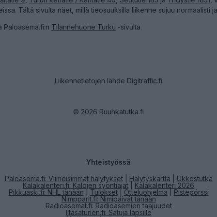
issa. Tältä sivulta näet, millä tieosuuksilla liikenne sujuu normaalisti j
ta Paloasema.fi:n
Tilannehuone Turku
-sivulta.
Liikennetietojen lähde
Digitraffic.fi
© 2026 Ruuhkatutka.fi
Yhteistyössä
Paloasema.fi: Viimeisimmät hälytykset
|
Hälytyskartta
|
Ukkostutka
Kalakalenteri.fi: Kalojen syöntiajat
|
Kalakalenteri 2026
Pikkuaski.fi: NHL tänään
|
Tulokset
|
Otteluohjelma
|
Pistepörssi
Nimpparit.fi: Nimipäivät tänään
Radioasemat.fi: Radioasemien taajuudet
Iltasatunen.fi: Satuja lapsille