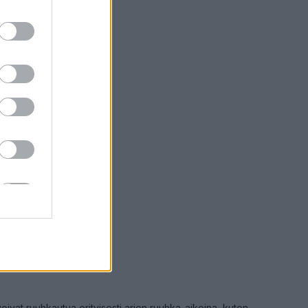
iikenne hidasta
Keskinopeus
50 km/h
(+2 km/h)
Liikennemäärä
4 kpl/h
(+162 kpl/h)
isteet välillä Turku,
Härkämäki
teittäin
Turku, Härkämäki →
 mittauspisteet
2026 20:18
voivat ruuhkautua erityisesti arjen ruuhka-aikoina, kuten