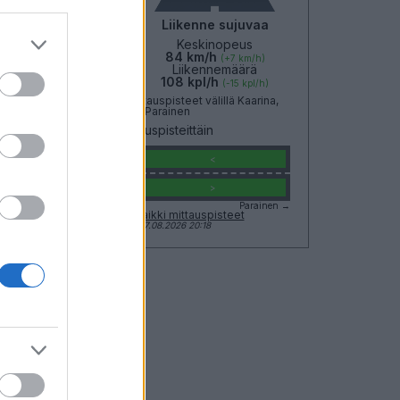
Liikenne sujuvaa
Liikenne sujuvaa
Keskinopeus
Keskinopeus
78 km/h
84 km/h
(+4 km/h)
(+7 km/h)
Liikennemäärä
Liikennemäärä
120 kpl/h
108 kpl/h
(+54 kpl/h)
(-15 kpl/h)
Yleiskuvassa huomioitu mittauspisteet välillä Kaarina,
Kuusisto - Parainen
Liikenne mittauspisteittäin
Kaarina, Kuusisto
<
<
>
>
Parainen →
Näytä Seututie 180 kaikki mittauspisteet
Tiedot päivitetty 07.08.2026 20:18
851
skuva
Suuntaan
Suikkila