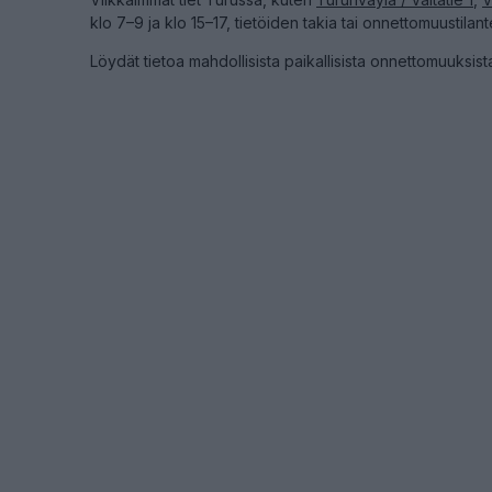
klo 7–9 ja klo 15–17, tietöiden takia tai onnettomuustilante
Löydät tietoa mahdollisista paikallisista onnettomuuksis