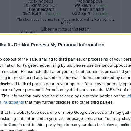
Keskinopeus
Keskinopeus
101 km/h
99 km/h
(±0 km/h)
(+1 km/h)
Liikennemäärä
Liikennemäärä
484 kpl/h
632 kpl/h
(-78 kpl/h)
(-62 kpl/h)
Yleiskuvassa huomioitu mittauspisteet välillä Raisio, Ihala
- Masku
Liikenne mittauspisteittäin
← Raisio, Ihala
← 
<
<
<
ka.fi -
Do Not Process My Personal Information
>
>
>
i →
Masku →
Näytä Valtatie 8 kaikki mittauspisteet
to opt-out of the sale, sharing to third parties, or processing of your per
Tiedot päivitetty 07.08.2026 20:18
formation for targeted advertising by us, please use the below opt-out s
r selection. Please note that after your opt-out request is processed y
eing interest-based ads based on personal information utilized by us or
Turun kehätie, Kantatie 40
disclosed to third parties prior to your opt-out. You may separately opt-
Liikenteen yleiskuva
Suuntaan
Suuntaan
losure of your personal information by third parties on the IAB’s list of
Naantali
Piikkiö
. This information may also be disclosed by us to third parties on the
IA
Participants
that may further disclose it to other third parties.
 that this website/app uses one or more Google services and may gath
including but not limited to your visit or usage behaviour. You may click 
 to Google and its third-party tags to use your data for below specifi
ogle consent section.