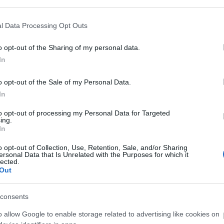
Liikenne sujuvaa
Liikenne sujuvaa
Keskinopeus
Keskinopeus
l Data Processing Opt Outs
80 km/h
77 km/h
(+2 km/h)
(-1 km/h)
Liikennemäärä
Liikennemäärä
393 kpl/h
474 kpl/h
(-306 kpl/h)
(-134 kpl/h)
o opt-out of the Sharing of my personal data.
Yleiskuvassa huomioitu mittauspisteet välillä Raisio,
eto
In
Vanto - Turku, Oriketo
Liikenne mittauspisteittäin
← Raisio, Vanto
← 
o opt-out of the Sale of my Personal Data.
<
<
<
<
In
>
>
>
>
to opt-out of processing my Personal Data for Targeted
o →
Turku, Oriketo →
ing.
Näytä Turun kehätie, Kantatie 40 kaikki mittauspisteet
Tiedot päivitetty 07.08.2026 20:18
In
o opt-out of Collection, Use, Retention, Sale, and/or Sharing
ersonal Data that Is Unrelated with the Purposes for which it
ututie 185
Yhdystie 1
lected.
enteen yleiskuva
Liikenteen ylei
Out
Suuntaan
Suuntaan
Naantali
Artukainen
consents
o allow Google to enable storage related to advertising like cookies on