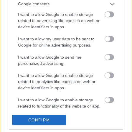
Google consents
I want to allow Google to enable storage
related to advertising like cookies on web or
device identifiers in apps.
Liikenne sujuvaa
Liikenne sujuvaa
I want to allow my user data to be sent to
Keskinopeus
Keskinopeus
Google for online advertising purposes.
85 km/h
82 km/h
(+3 km/h)
(-2 km/h)
Liikennemäärä
Liikennemäärä
288 kpl/h
396 kpl/h
I want to allow Google to send me
(-31 kpl/h)
(+121 kpl/h)
personalized advertising.
Yleiskuvassa huomioitu mittauspisteet välillä Jyväskylä,
Palokangas - Jyväskylä, Palokangas
Liikenne mittauspisteittäin
I want to allow Google to enable storage
← Jyväskylä, Palokangas
related to analytics like cookies on web or
<
device identifiers in apps.
>
Jyväskylä, Palokangas →
I want to allow Google to enable storage
Näytä Seututie 637 kaikki mittauspisteet
Tiedot päivitetty 09.08.2026 18:45
related to functionality of the website or app.
I want to allow Google to enable storage
CONFIRM
related to personalization.