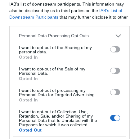
IAB’s list of downstream participants. This information may
also be disclosed by us to third parties on the
IAB’s List of
Downstream Participants
that may further disclose it to other
Liikenne sujuvaa
Liikenne sujuvaa
third parties.
Keskinopeus
Keskinopeus
89 km/h
88 km/h
(+1 km/h)
(-3 km/h)
Please note that this website/app uses one or more Google
Liikennemäärä
Liikennemäärä
Personal Data Processing Opt Outs
144 kpl/h
276 kpl/h
services and may gather and store information including but
(-74 kpl/h)
(-22 kpl/h)
Yleiskuvassa huomioitu mittauspisteet välillä Petäjävesi,
not limited to your visit or usage behaviour. You may click to
I want to opt-out of the Sharing of my
Vehkasuo - Petäjävesi, Vehkasuo
personal data.
grant or deny consent to Google and its third-party tags to
Liikenne mittauspisteittäin
Opted In
use your data for below specified purposes in below Google
← Petäjävesi, Vehkasuo
consent section.
<
I want to opt-out of the Sale of my
Personal Data.
>
Opted In
Petäjävesi, Vehkasuo →
Näytä Valtatie 18 kaikki mittauspisteet
I want to opt-out of processing my
Tiedot päivitetty 09.08.2026 18:45
Personal Data for Targeted Advertising.
Opted In
Seututie 637
I want to opt-out of Collection, Use,
Liikenteen yleiskuva
Retention, Sale, and/or Sharing of my
Suuntaan
Suuntaan
Personal Data that Is Unrelated with the
Jyväskylä
Laukaa
Purposes for which it was collected.
Opted Out