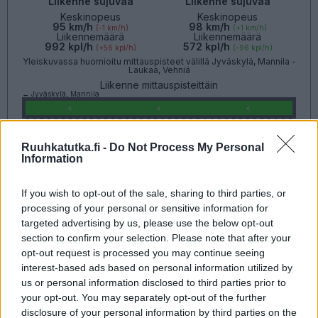
Liikenne sujuvaa
Liikenne sujuvaa
Keskinopeus
Keskinopeus
95 km/h
98 km/h
(-1 km/h)
(+1 km/h)
Liikennemäärä
Liikennemäärä
992 kpl/h
572 kpl/h
(+56 kpl/h)
(-96 kpl/h)
Yleiskuvassa huomioitu mittauspisteet välillä Jyväskylä, Mannila -
Laukaa, Vehniä
Liikenne mittauspisteittäin
← Jyväskylä, Mannila
<
<
<
>
>
>
Laukaa, Vehniä →
Ruuhkatutka.fi -
Do Not Process My Personal
Näytä Valtatie 4 kaikki mittauspisteet
Information
Tiedot päivitetty 09.08.2026 18:45
If you wish to opt-out of the sale, sharing to third parties, or
Valtatie 18
processing of your personal or sensitive information for
Seinäjoki - Jyväskylä
Liikenteen yleiskuva
targeted advertising by us, please use the below opt-out
Suuntaan
Suuntaan
section to confirm your selection. Please note that after your
Seinäjoki
Jyväskylä
opt-out request is processed you may continue seeing
interest-based ads based on personal information utilized by
us or personal information disclosed to third parties prior to
your opt-out. You may separately opt-out of the further
disclosure of your personal information by third parties on the