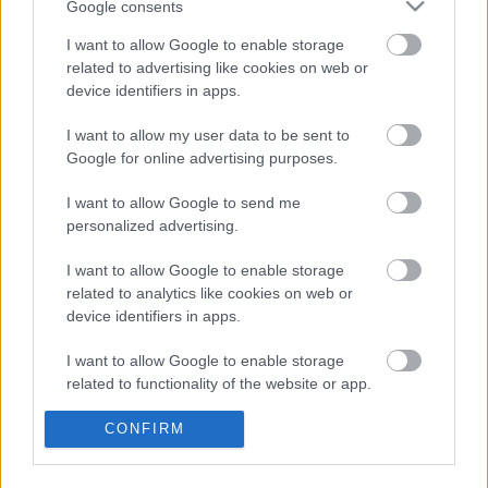
Google consents
I want to allow Google to enable storage
related to advertising like cookies on web or
device identifiers in apps.
I want to allow my user data to be sent to
Liikenne sujuvaa
Liikenne sujuvaa
Google for online advertising purposes.
Keskinopeus
Keskinopeus
86 km/h
87 km/h
(-6 km/h)
(-5 km/h)
Liikennemäärä
Liikennemäärä
I want to allow Google to send me
264 kpl/h
244 kpl/h
(+28 kpl/h)
(+90 kpl/h)
personalized advertising.
Yleiskuvassa huomioitu mittauspisteet välillä Kotka, Juurikorpi -
Kouvola, Tuohikotti
Liikenne mittauspisteittäin
I want to allow Google to enable storage
← Kotka, Juurikorpi
related to analytics like cookies on web or
<
<
<
device identifiers in apps.
>
>
>
I want to allow Google to enable storage
Kouvola, Tuohikotti →
Näytä Valtatie 15 kaikki mittauspisteet
related to functionality of the website or app.
Tiedot päivitetty 06.08.2026 07:40
I want to allow Google to enable storage
CONFIRM
related to personalization.