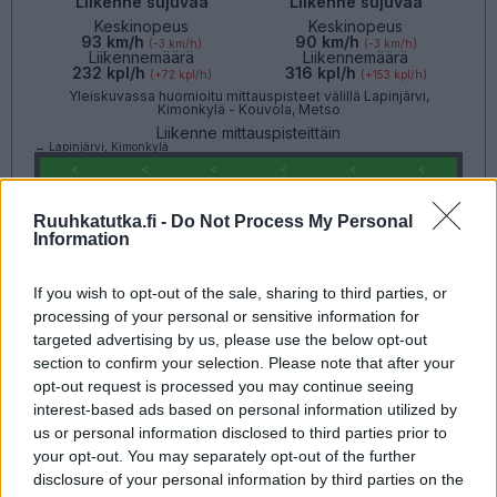
Liikenne sujuvaa
Liikenne sujuvaa
Keskinopeus
Keskinopeus
93 km/h
90 km/h
(-3 km/h)
(-3 km/h)
Liikennemäärä
Liikennemäärä
232 kpl/h
316 kpl/h
(+72 kpl/h)
(+153 kpl/h)
Yleiskuvassa huomioitu mittauspisteet välillä Lapinjärvi,
Kimonkylä - Kouvola, Metso
Liikenne mittauspisteittäin
← Lapinjärvi, Kimonkylä
<
<
<
<
<
<
>
>
>
>
>
>
Ruuhkatutka.fi -
Do Not Process My Personal
Kouvola, Metso →
Näytä Valtatie 6 kaikki mittauspisteet
Information
Tiedot päivitetty 06.08.2026 07:40
If you wish to opt-out of the sale, sharing to third parties, or
Valtatie 12
processing of your personal or sensitive information for
Lahti - Kouvola
targeted advertising by us, please use the below opt-out
Liikenteen yleiskuva
Suuntaan
Suuntaan
section to confirm your selection. Please note that after your
Lahti
Kouvola
opt-out request is processed you may continue seeing
interest-based ads based on personal information utilized by
us or personal information disclosed to third parties prior to
your opt-out. You may separately opt-out of the further
disclosure of your personal information by third parties on the