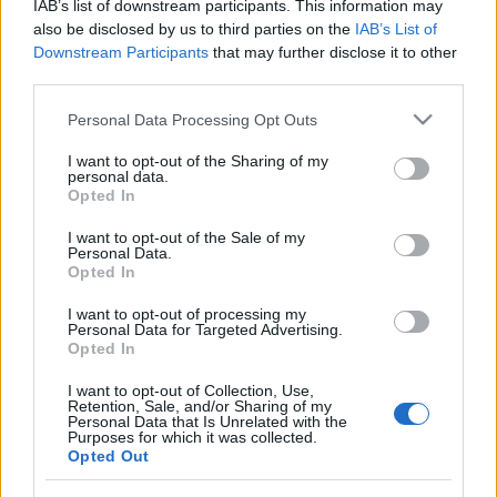
IAB’s list of downstream participants. This information may
also be disclosed by us to third parties on the
IAB’s List of
Downstream Participants
that may further disclose it to other
Liikenne sujuvaa
Liikenne sujuvaa
third parties.
Keskinopeus
Keskinopeus
87 km/h
88 km/h
Please note that this website/app uses one or more Google
(-7 km/h)
(-3 km/h)
Personal Data Processing Opt Outs
Liikennemäärä
Liikennemäärä
services and may gather and store information including but
186 kpl/h
252 kpl/h
(+15 kpl/h)
(+20 kpl/h)
not limited to your visit or usage behaviour. You may click to
I want to opt-out of the Sharing of my
Yleiskuvassa huomioitu mittauspisteet välillä Iitti, Mankala - Iitti,
personal data.
Tillola
grant or deny consent to Google and its third-party tags to
Opted In
Liikenne mittauspisteittäin
use your data for below specified purposes in below Google
← Iitti, Mankala
consent section.
I want to opt-out of the Sale of my
<
<
Personal Data.
Opted In
>
>
Iitti, Tillola →
Näytä Valtatie 12 kaikki mittauspisteet
I want to opt-out of processing my
Tiedot päivitetty 06.08.2026 07:40
Personal Data for Targeted Advertising.
Opted In
Valtatie 15
I want to opt-out of Collection, Use,
Kotka - Mikkeli
Retention, Sale, and/or Sharing of my
Liikenteen yleiskuva
Personal Data that Is Unrelated with the
Suuntaan
Suuntaan
Purposes for which it was collected.
Kotka
Mikkeli
Opted Out