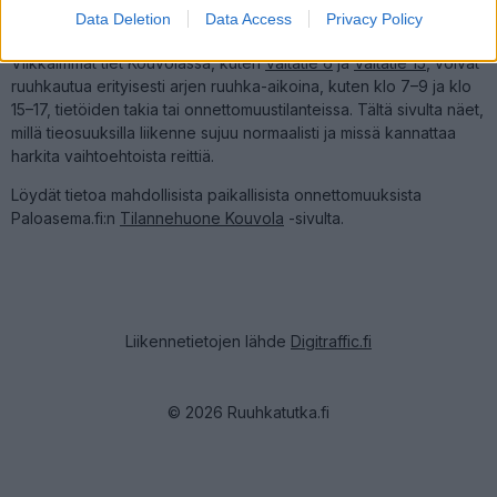
I want to allow Google to enable storage
Liikenne Kouvolassa
Data Deletion
Data Access
Privacy Policy
related to security, including authentication
functionality and fraud prevention, and other
Vilkkaimmat tiet Kouvolassa, kuten
Valtatie 6
ja
Valtatie 15
, voivat
user protection.
ruuhkautua erityisesti arjen ruuhka-aikoina, kuten klo 7–9 ja klo
15–17, tietöiden takia tai onnettomuustilanteissa. Tältä sivulta näet,
millä tieosuuksilla liikenne sujuu normaalisti ja missä kannattaa
harkita vaihtoehtoista reittiä.
Löydät tietoa mahdollisista paikallisista onnettomuuksista
Paloasema.fi:n
Tilannehuone Kouvola
-sivulta.
Liikennetietojen lähde
Digitraffic.fi
© 2026 Ruuhkatutka.fi