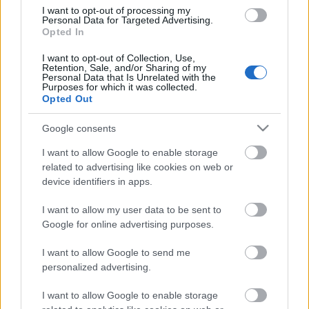
I want to opt-out of processing my
Personal Data for Targeted Advertising.
Opted In
I want to opt-out of Collection, Use,
Retention, Sale, and/or Sharing of my
Personal Data that Is Unrelated with the
Purposes for which it was collected.
Liikenne sujuvaa
Liikenne sujuvaa
Opted Out
Keskinopeus
Keskinopeus
86 km/h
86 km/h
(+2 km/h)
(-1 km/h)
Liikennemäärä
Liikennemäärä
Google consents
156 kpl/h
162 kpl/h
(-87 kpl/h)
(-74 kpl/h)
Yleiskuvassa huomioitu mittauspisteet välillä Vihti, Selki -
I want to allow Google to enable storage
Hyvinkää, Noppo
related to advertising like cookies on web or
Liikenne mittauspisteittäin
← Vihti, Selki
device identifiers in apps.
<
<
I want to allow my user data to be sent to
>
>
Google for online advertising purposes.
Hyvinkää, Noppo →
Näytä Valtatie 25 kaikki mittauspisteet
Tiedot päivitetty 06.08.2026 09:08
I want to allow Google to send me
personalized advertising.
Kantatie 54
I want to allow Google to enable storage
Liikenteen yleiskuva