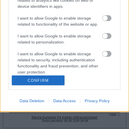
related to analytics like cookies on web or
Suuntaan
Suuntaan
Forssa
Riihimäki
device identifiers in apps.
I want to allow Google to enable storage
related to functionality of the website or app.
I want to allow Google to enable storage
related to personalization.
I want to allow Google to enable storage
Liikenne sujuvaa
Liikenne sujuvaa
related to security, including authentication
Keskinopeus
Keskinopeus
functionality and fraud prevention, and other
92 km/h
95 km/h
(+6 km/h)
(+5 km/h)
Liikennemäärä
Liikennemäärä
user protection.
72 kpl/h
96 kpl/h
(+3 kpl/h)
(+16 kpl/h)
CONFIRM
Yleiskuvassa huomioitu mittauspisteet välillä Loppi - Loppi
Liikenne mittauspisteittäin
← Loppi
<
Data Deletion
Data Access
Privacy Policy
>
Loppi →
Näytä Kantatie 54 kaikki mittauspisteet
Tiedot päivitetty 06.08.2026 09:08