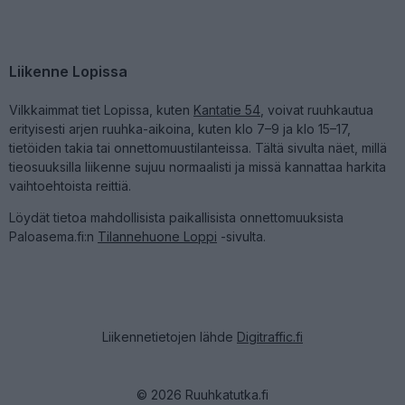
Liikenne Lopissa
Vilkkaimmat tiet Lopissa, kuten
Kantatie 54
, voivat ruuhkautua
erityisesti arjen ruuhka-aikoina, kuten klo 7–9 ja klo 15–17,
tietöiden takia tai onnettomuustilanteissa. Tältä sivulta näet, millä
tieosuuksilla liikenne sujuu normaalisti ja missä kannattaa harkita
vaihtoehtoista reittiä.
Löydät tietoa mahdollisista paikallisista onnettomuuksista
Paloasema.fi:n
Tilannehuone Loppi
-sivulta.
Liikennetietojen lähde
Digitraffic.fi
© 2026 Ruuhkatutka.fi