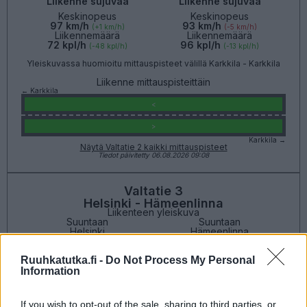
Liikenne sujuvaa
Liikenne sujuvaa
Keskinopeus
Keskinopeus
97 km/h
93 km/h
(+1 km/h)
(-5 km/h)
Liikennemäärä
Liikennemäärä
72 kpl/h
96 kpl/h
(-48 kpl/h)
(-13 kpl/h)
Yleiskuvassa huomioitu mittauspisteet välillä Karkkila - Karkkila
Liikenne mittauspisteittäin
← Karkkila
<
>
Karkkila →
Näytä Valtatie 2 kaikki mittauspisteet
Tiedot päivitetty 06.08.2026 09:08
Valtatie 3
Helsinki - Hämeenlinna
Liikenteen yleiskuva
Suuntaan
Suuntaan
Helsinki
Hämeenlinna
Ruuhkatutka.fi -
Do Not Process My Personal
Information
If you wish to opt-out of the sale, sharing to third parties, or