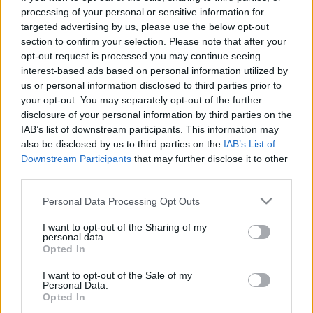
processing of your personal or sensitive information for
targeted advertising by us, please use the below opt-out
section to confirm your selection. Please note that after your
Liikenne sujuvaa
Liikenne sujuvaa
opt-out request is processed you may continue seeing
Keskinopeus
Keskinopeus
interest-based ads based on personal information utilized by
114 km/h
112 km/h
(+1 km/h)
(±0 km/h)
Liikennemäärä
Liikennemäärä
us or personal information disclosed to third parties prior to
594 kpl/h
756 kpl/h
(-140 kpl/h)
(+1 kpl/h)
your opt-out. You may separately opt-out of the further
Yleiskuvassa huomioitu mittauspisteet välillä Riihimäki, Herajoki -
Janakkala
disclosure of your personal information by third parties on the
Liikenne mittauspisteittäin
IAB’s list of downstream participants. This information may
← Riihimäki, Herajoki
also be disclosed by us to third parties on the
IAB’s List of
<
<
Downstream Participants
that may further disclose it to other
third parties.
>
>
Janakkala →
Näytä Valtatie 3 kaikki mittauspisteet
Please note that this website/app uses one or more Google
Personal Data Processing Opt Outs
Tiedot päivitetty 06.08.2026 09:08
services and may gather and store information including but
not limited to your visit or usage behaviour. You may click to
I want to opt-out of the Sharing of my
personal data.
Valtatie 25
grant or deny consent to Google and its third-party tags to
Opted In
Hanko - Hyvinkää
use your data for below specified purposes in below Google
Liikenteen yleiskuva
Suuntaan
Suuntaan
consent section.
I want to opt-out of the Sale of my
Hanko
Hyvinkää
Personal Data.
Opted In