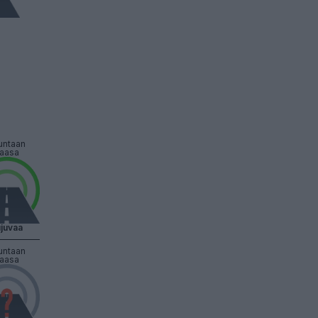
untaan
aasa
juvaa
untaan
aasa