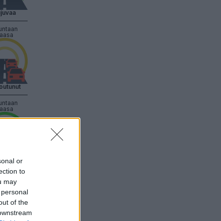
juvaa
untaan
aasa
outunut
untaan
aasa
sonal or
juvaa
ection to
untaan
ou may
aasa
 personal
out of the
 downstream