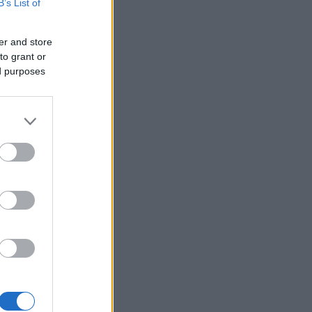
B’s List of
juvaa
er and store
untaan
aasa
to grant or
ed purposes
-
untaan
aasa
juvaa
untaan
aasa