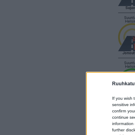
Suju
Suunt
Helsi
Jonout
Suunt
Helsi
Ruuhkatut
If you wish 
Suju
sensitive in
Suunt
confirm you
Helsi
continue se
information 
further disc