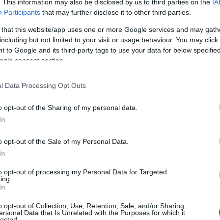
. This information may also be disclosed by us to third parties on the
IA
Participants
that may further disclose it to other third parties.
Su
 that this website/app uses one or more Google services and may gath
aan
Su
nki
V
including but not limited to your visit or usage behaviour. You may click 
 to Google and its third-party tags to use your data for below specifi
Nurmijärvi, Peräjä Hki
ogle consent section.
l Data Processing Opt Outs
sta
aan
Su
o opt-out of the Sharing of my personal data.
nki
V
In
Vantaa, Klaukkalantie
o opt-out of the Sale of my Personal Data.
In
vaa
Su
to opt-out of processing my Personal Data for Targeted
aan
Su
ing.
nki
V
In
o opt-out of Collection, Use, Retention, Sale, and/or Sharing
Nurmijärvi, Mäyränkallio
ersonal Data that Is Unrelated with the Purposes for which it
lected.