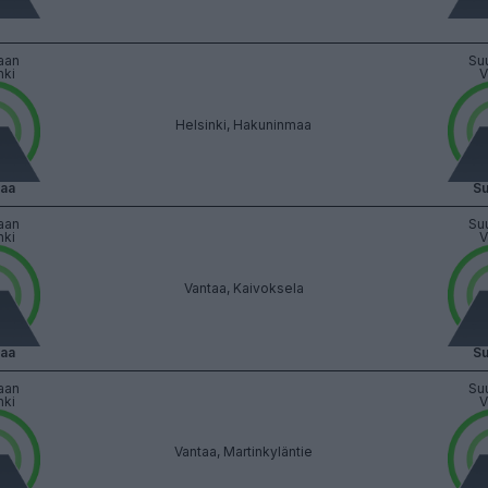
aan
Su
nki
V
Helsinki, Hakuninmaa
vaa
Su
aan
Su
nki
V
Vantaa, Kaivoksela
vaa
Su
aan
Su
nki
V
Vantaa, Martinkyläntie