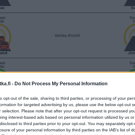
vaa
Su
aan
Su
nki
V
Vantaa, Kivistö
unut
Jon
aan
Su
nki
V
Vantaa, Keimola
ka.fi -
Do Not Process My Personal Information
to opt-out of the sale, sharing to third parties, or processing of your per
vaa
Su
formation for targeted advertising by us, please use the below opt-out s
aan
Su
r selection. Please note that after your opt-out request is processed y
nki
V
eing interest-based ads based on personal information utilized by us or
disclosed to third parties prior to your opt-out. You may separately opt-
Nurmijärvi, Kotamäki HML
losure of your personal information by third parties on the IAB’s list of