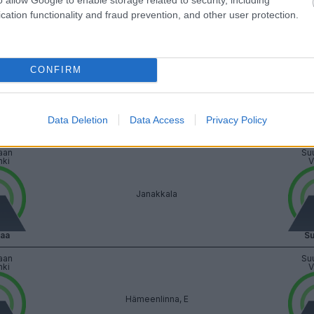
cation functionality and fraud prevention, and other user protection.
vaa
Su
aan
Su
nki
V
CONFIRM
Riihimäki, Herajoki
Data Deletion
Data Access
Privacy Policy
vaa
Su
aan
Su
nki
V
Janakkala
vaa
Su
aan
Su
nki
V
Hämeenlinna, E