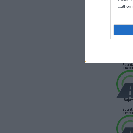
authenti
Suju
Suunt
Helsi
Suju
Suunt
Helsi
Suju
Suunt
Helsi