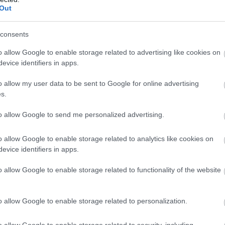
Out
vaa
Su
aan
Su
consents
nki
V
o allow Google to enable storage related to advertising like cookies on
Nurmijärvi, Yli-Hemmi
evice identifiers in apps.
o allow my user data to be sent to Google for online advertising
vaa
Su
s.
aan
Su
nki
V
to allow Google to send me personalized advertising.
Nurmijärvi, Hki
o allow Google to enable storage related to analytics like cookies on
evice identifiers in apps.
vaa
o allow Google to enable storage related to functionality of the website
aan
Su
nki
V
o allow Google to enable storage related to personalization.
Nurmijärvi, Karhunkorpi
o allow Google to enable storage related to security, including