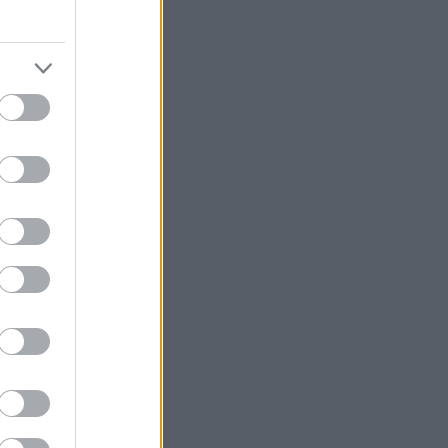
juvaa
untaan
aasa
juvaa
untaan
aasa
-
untaan
aasa