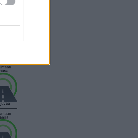
juvaa
untaan
aasa
juvaa
untaan
aasa
juvaa
untaan
aasa