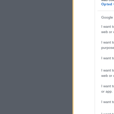
Opted 
Suju
Suunt
Google 
Helsi
I want t
web or d
I want t
Suju
purpose
Suunt
Helsi
I want 
I want t
web or d
Suju
I want t
or app.
Suunt
Helsi
I want t
I want t