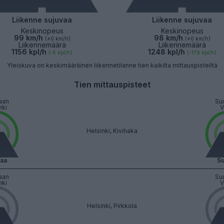
Liikenne sujuvaa
Liikenne sujuvaa
Keskinopeus
Keskinopeus
99 km/h
98 km/h
(±0 km/h)
(±0 km/h)
Liikennemäärä
Liikennemäärä
1156 kpl/h
1248 kpl/h
(-5 kpl/h)
(-178 kpl/h)
Yleiskuva on keskimääräinen liikennetilanne tien kaikilta mittauspisteiltä
Tien mittauspisteet
aan
Su
nki
V
Helsinki, Kivihaka
vaa
Su
aan
Su
nki
V
Helsinki, Pirkkola