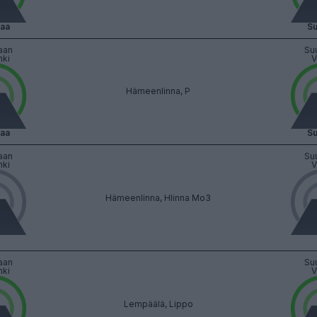
vaa
Su
aan
Su
nki
V
Hämeenlinna, P
vaa
Su
aan
Su
nki
V
Hämeenlinna, Hlinna Mo3
aan
Su
nki
V
Lempäälä, Lippo