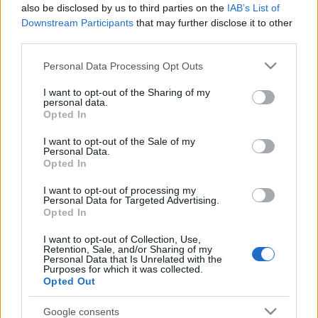
also be disclosed by us to third parties on the
IAB’s List of
Sujuvaa
Sujuvaa
Downstream Participants
that may further disclose it to other
Suuntaan
Suuntaan
third parties.
Länsiväylä
Itäkeskus
Please note that this website/app uses one or more Google
Personal Data Processing Opt Outs
Helsinki, Konala
services and may gather and store information including but
not limited to your visit or usage behaviour. You may click to
I want to opt-out of the Sharing of my
Sujuvaa
Sujuvaa
personal data.
grant or deny consent to Google and its third-party tags to
Opted In
use your data for below specified purposes in below Google
Suuntaan
Suuntaan
Länsiväylä
Itäkeskus
consent section.
I want to opt-out of the Sale of my
Personal Data.
Helsinki, Kannelmäki
Opted In
Sujuvaa
Sujuvaa
I want to opt-out of processing my
Personal Data for Targeted Advertising.
Suuntaan
Suuntaan
Opted In
Länsiväylä
Itäkeskus
I want to opt-out of Collection, Use,
Helsinki, Länsi-Pakila
Retention, Sale, and/or Sharing of my
Personal Data that Is Unrelated with the
Purposes for which it was collected.
Sujuvaa
Sujuvaa
Opted Out
Suuntaan
Suuntaan
Länsiväylä
Itäkeskus
Google consents