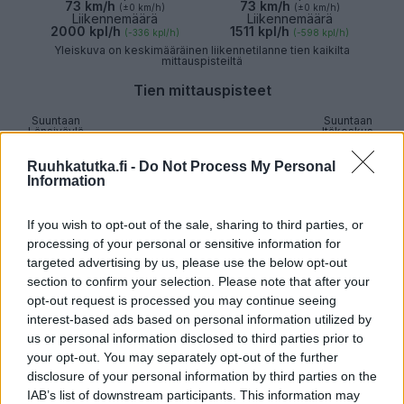
73 km/h
73 km/h
(±0 km/h)
(±0 km/h)
Liikennemäärä
Liikennemäärä
2000 kpl/h
1511 kpl/h
(-336 kpl/h)
(-598 kpl/h)
Yleiskuva on keskimääräinen liikennetilanne tien kaikilta
mittauspisteiltä
Tien mittauspisteet
Suuntaan
Suuntaan
Länsiväylä
Itäkeskus
Espoo, Keilaniemi
Ruuhkatutka.fi -
Do Not Process My Personal
Information
Sujuvaa
Sujuvaa
If you wish to opt-out of the sale, sharing to third parties, or
Suuntaan
Suuntaan
Länsiväylä
Itäkeskus
processing of your personal or sensitive information for
targeted advertising by us, please use the below opt-out
Espoo, Laajalahti
section to confirm your selection. Please note that after your
opt-out request is processed you may continue seeing
Sujuvaa
Sujuvaa
interest-based ads based on personal information utilized by
us or personal information disclosed to third parties prior to
Suuntaan
Suuntaan
Länsiväylä
Itäkeskus
your opt-out. You may separately opt-out of the further
disclosure of your personal information by third parties on the
Espoo, Leppävaara
IAB’s list of downstream participants. This information may