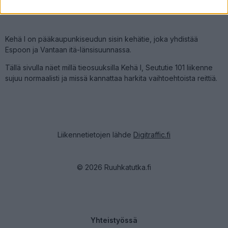
related to security, including authentication
functionality and fraud prevention, and other
user protection.
Kehä I on pääkaupunkiseudun sisin kehätie, joka yhdistää
Espoon ja Vantaan itä-länsisuunnassa.
Tällä sivulla näet millä tieosuuksilla Kehä I, Seututie 101 liikenne
sujuu normaalisti ja missä kannattaa harkita vaihtoehtoista reittiä.
Liikennetietojen lähde
Digitraffic.fi
© 2026 Ruuhkatutka.fi
Yhteistyössä