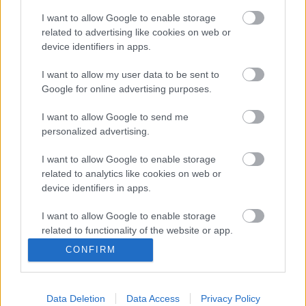
Helsinki, Pakila
I want to allow Google to enable storage
related to advertising like cookies on web or
Sujuvaa
Sujuvaa
device identifiers in apps.
Suuntaan
Suuntaan
Länsiväylä
Itäkeskus
I want to allow my user data to be sent to
Google for online advertising purposes.
Helsinki, Malmi
I want to allow Google to send me
Sujuvaa
Sujuvaa
personalized advertising.
Suuntaan
Suuntaan
Länsiväylä
Itäkeskus
I want to allow Google to enable storage
related to analytics like cookies on web or
Helsinki, Pukinmäki
device identifiers in apps.
Sujuvaa
Sujuvaa
I want to allow Google to enable storage
Suuntaan
Suuntaan
related to functionality of the website or app.
Itäkeskus
Länsiväylä
CONFIRM
I want to allow Google to enable storage
Helsinki, Vartiokylä
related to personalization.
Sujuvaa
Jonoutunut
Data Deletion
Data Access
Privacy Policy
I want to allow Google to enable storage
Tiedot päivitetty 09.08.2026 20:00