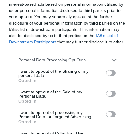
100 km/h
93 km/h
(+2 km/h)
(+2 km/h)
interest-based ads based on personal information utilized by
Liikennemäärä
Liikennemäärä
306 kpl/h
270 kpl/h
us or personal information disclosed to third parties prior to
(+4 kpl/h)
(+30 kpl/h)
your opt-out. You may separately opt-out of the further
Yleiskuva on keskimääräinen liikennetilanne tien kaikilta
mittauspisteiltä
disclosure of your personal information by third parties on the
IAB’s list of downstream participants. This information may
Tien mittauspisteet
also be disclosed by us to third parties on the
IAB’s List of
Suuntaan
Suuntaan
Downstream Participants
that may further disclose it to other
Tampere
Pori
third parties.
Nokia, Linnavuori
Please note that this website/app uses one or more Google
Personal Data Processing Opt Outs
services and may gather and store information including but
Sujuvaa
Sujuvaa
not limited to your visit or usage behaviour. You may click to
I want to opt-out of the Sharing of my
personal data.
Suuntaan
Suuntaan
grant or deny consent to Google and its third-party tags to
Tampere
Pori
Opted In
use your data for below specified purposes in below Google
Ulvila, Kullaa
consent section.
I want to opt-out of the Sale of my
Personal Data.
Opted In
Sujuvaa
Sujuvaa
Tiedot päivitetty 08.08.2026 11:42
I want to opt-out of processing my
Personal Data for Targeted Advertising.
Opted In
I want to opt-out of Collection, Use,
Valtatie 11 yhdistää Porin ja Nokian ja tarjoaa yhteyden