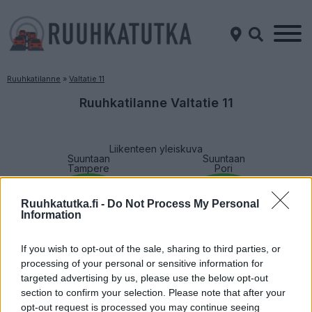
Ruuhkatilanne
»
Valtatie 11
Ruuhkatilanne Valtatie 11
Liikenteen yleiskuva
Suuntaan
Suuntaan
Tampere
Pori
Ruuhkatutka.fi -
Do Not Process My Personal
Information
If you wish to opt-out of the sale, sharing to third parties, or
processing of your personal or sensitive information for
targeted advertising by us, please use the below opt-out
Liikenne sujuvaa
Liikenne sujuvaa
section to confirm your selection. Please note that after your
Keskinopeus
Keskinopeus
opt-out request is processed you may continue seeing