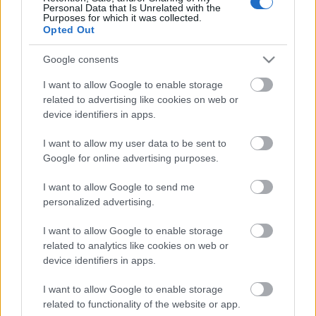
Sujuvaa
Personal Data that Is Unrelated with the
Purposes for which it was collected.
Suuntaan
Opted Out
Suuntaan
Kirkkonummi
Vantaa
Google consents
Vantaanportti
I want to allow Google to enable storage
Sujuvaa
Sujuvaa
related to advertising like cookies on web or
device identifiers in apps.
Suuntaan
Suuntaan
Kirkkonummi
Vantaa
I want to allow my user data to be sent to
Vantaa, Pakkala
Google for online advertising purposes.
Sujuvaa
I want to allow Google to send me
Sujuvaa
personalized advertising.
Suuntaan
Suuntaan
Kirkkonummi
Vantaa
I want to allow Google to enable storage
related to analytics like cookies on web or
Vantaa, Voutila
device identifiers in apps.
Sujuvaa
Sujuvaa
I want to allow Google to enable storage
related to functionality of the website or app.
Suuntaan
Suuntaan
Kirkkonummi