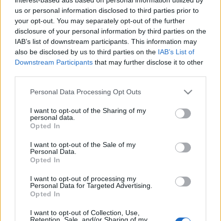
Espoo, Järvenperä
us or personal information disclosed to third parties prior to
your opt-out. You may separately opt-out of the further
Sujuvaa
Sujuvaa
disclosure of your personal information by third parties on the
IAB’s list of downstream participants. This information may
Suuntaan
Suuntaan
Kirkkonummi
Vantaa
also be disclosed by us to third parties on the
IAB’s List of
Downstream Participants
that may further disclose it to other
Espoo, Järvenperä2
third parties.
Sujuvaa
Please note that this website/app uses one or more Google
Sujuvaa
Personal Data Processing Opt Outs
services and may gather and store information including but
Suuntaan
not limited to your visit or usage behaviour. You may click to
I want to opt-out of the Sharing of my
Suuntaan
Kirkkonummi
Vantaa
personal data.
grant or deny consent to Google and its third-party tags to
Opted In
use your data for below specified purposes in below Google
Vantaa, Askisto
consent section.
I want to opt-out of the Sale of my
Personal Data.
Sujuvaa
Sujuvaa
Opted In
Suuntaan
Suuntaan
I want to opt-out of processing my
Kirkkonummi
Vantaa
Personal Data for Targeted Advertising.
Opted In
Vantaa, Petikko
I want to opt-out of Collection, Use,
Retention, Sale, and/or Sharing of my
Sujuvaa