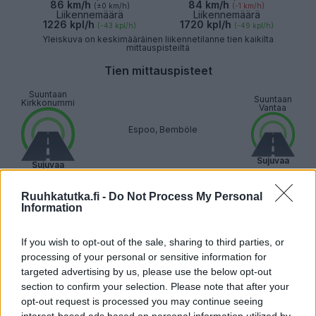
86 km/h
84 km/h
(±0 km/h)
(-1 km/h)
Liikennemäärä
Liikennemäärä
1226 kpl/h
1720 kpl/h
(-43 kpl/h)
(-49 kpl/h)
Yleiskuva on keskimääräinen liikennetilanne tien kaikilta
mittauspisteiltä
Tien mittauspisteet
Suuntaan
Suuntaan
Kirkkonummi
Vantaa
Espoo, Bemböle
Sujuvaa
Sujuvaa
Suuntaan
Suuntaan
Ruuhkatutka.fi -
Do Not Process My Personal
Kirkkonummi
Vantaa
Information
Espoo, Muurala
If you wish to opt-out of the sale, sharing to third parties, or
Sujuvaa
processing of your personal or sensitive information for
Sujuvaa
targeted advertising by us, please use the below opt-out
Suuntaan
section to confirm your selection. Please note that after your
Suuntaan
Kirkkonummi
Vantaa
opt-out request is processed you may continue seeing
interest-based ads based on personal information utilized by